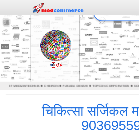
 MEDSET MEDIZINTECHNIK ❃ CHEIRON ❃ FUKUDA DENSHI ❃ TOPCON CORPORATION ❃ SC
चिकित्सा सर्जिकल 
90369559