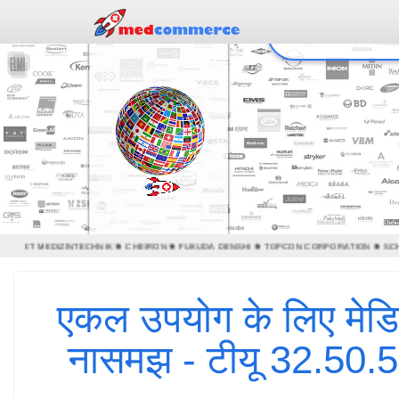
MEDSET MEDIZINTECHNIK ❃ CHEIRON ❃ FUKUDA DENSHI ❃ TOPCON CORPORATION ❃ SC
एकल उपयोग के लिए मेडिकल
नासमझ - टीयू 32.5