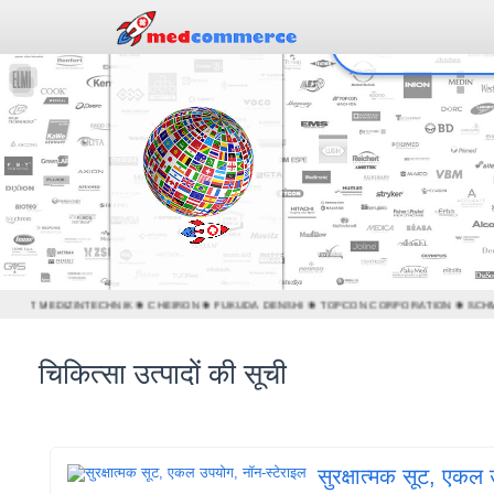
DSET MEDIZINTECHNIK ❃ CHEIRON ❃ FUKUDA DENSHI ❃ TOPCON CORPORATION ❃ SCHM
चिकित्सा उत्पादों की सूची
सुरक्षात्मक सूट, एकल